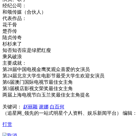
经纪公司：
和颂传媒（合伙人）
代表作品：
花千骨
楚乔传
陆贞传奇
杉杉来了
知否知否应是绿肥红瘦
乘风破浪
主要成就：
第28届中国电视金鹰奖观众喜爱的女演员
第24届北京大学生电影节最受大学生欢迎女演员
第6届澳门国际电视节最佳女主角
第3届横店影视文荣奖最佳女主角
两届上海电视节白玉兰奖最佳女主角提名
关键词：
赵丽颖
谢娜
白百何
（追星网_领先的一站式明星个人资料、娱乐新闻平台） 编辑
打赏