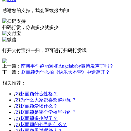
感谢您的支持，我会继续努力的!
扫码打赏，你说多少就多少
打开
支付宝
扫一扫，即可进行扫码打赏哦
上一篇：
南海事件赵丽颖和Angelababy微博发声了吗？
下一篇：
赵丽颖为什么拍《快乐大本营》中途离开？
相关推荐：
[
Z
]
赵丽颖什么性格？
[
Z
]
为什么大家都喜欢赵丽颖？
[
Z
]
赵丽颖爱喝什么？
[
Z
]
赵丽颖是哪个学校毕业的？
[
Z
]
赵丽颖多少岁了？
[
Z
]
赵丽颖的外号叫什么？
[
Z
]
赵丽颖黑过哪些人？