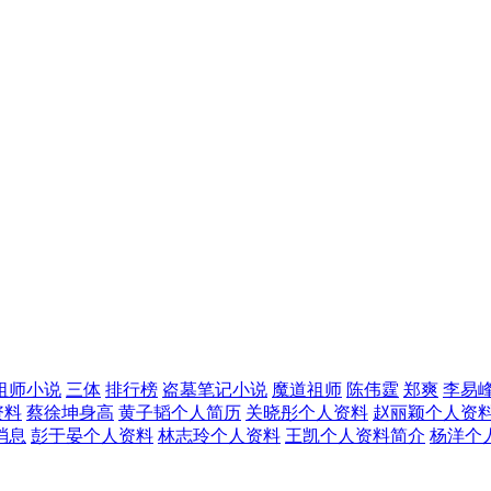
祖师小说
三体
排行榜
盗墓笔记小说
魔道祖师
陈伟霆
郑爽
李易
资料
蔡徐坤身高
黄子韬个人简历
关晓彤个人资料
赵丽颖个人资
消息
彭于晏个人资料
林志玲个人资料
王凯个人资料简介
杨洋个