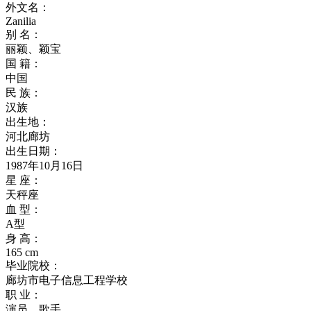
外文名：
Zanilia
别 名：
丽颖、颖宝
国 籍：
中国
民 族：
汉族
出生地：
河北廊坊
出生日期：
1987年10月16日
星 座：
天秤座
血 型：
A型
身 高：
165 cm
毕业院校：
廊坊市电子信息工程学校
职 业：
演员、歌手