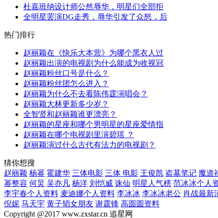
杜嘉班纳设计师公然辱华，明星们全部拒
全明星罢演DG走秀，辱华引发了众怒，后
热门排行
赵丽颖在《快乐大本营》为哪个黑衣人过
赵丽颖出演的电视剧为什么能成为收视冠
赵丽颖粉丝口号是什么？
赵丽颖粉丝团怎么进入？
赵丽颖为什么不去看陈伟霆演唱会？
赵丽颖大林更新多少岁？
全智贤和赵丽颖谁更漂亮？
赵丽颖的星座和哪个男明星的星座爱情指
赵丽颖在哪个电视剧里演碧瑶 ？
赵丽颖演过什么古代有法力的电视剧？
猜你想搜
赵丽颖
杨幂
霍建华
三体电影
三体 电影
王俊凯
盗墓笔记
魔道
幂整容
何炅
吴亦凡
杨洋
刘恺威
诛仙
明星人气榜
范冰冰个人
李宇春个人资料
麦迪娜个人资料
李冰冰
李冰冰老公
肖战最新
倪妮
马天宇
黄子韬女朋友
谢霆锋
高圆圆资料
Copyright @2017 www.zxstar.cn 追星网