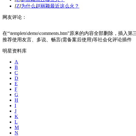
[
Z
]
为什么赵丽颖最近这么火？
网友评论：
在“\templets\demo\comments.htm”原来的内容全部删
推荐使用友言、多说、畅言(需备案后使用)等社会化评论插件
明星资料库
A
B
C
D
E
F
G
H
I
J
K
L
M
N