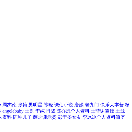
峰
周杰伦
张翰
男明星
陈晓
诛仙小说
唐嫣
老九门
快乐大本营
杨
料
angelababy
王凯
李纯
肖战
陈乔恩个人资料
王菲谢霆锋
王源
人资料
陈坤儿子
薛之谦老婆
彭于晏女友
李冰冰个人资料简历