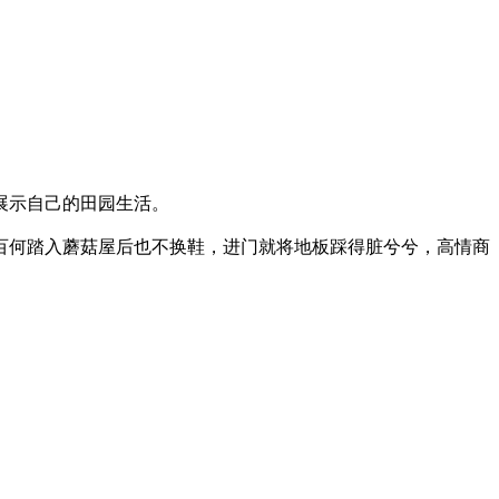
展示自己的田园生活。
百何踏入蘑菇屋后也不换鞋，进门就将地板踩得脏兮兮，高情商