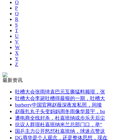
O
P
Q
R
S
T
U
V
W
X
Y
Z
最新资讯
吐槽大会张雨绮袁巴元互撕猛料频现，张
吐槽大会李诞吐槽得最狠的一期，吐槽大
burberry中国官网赵薇深夜发私照，间接
赵薇扎丸子头变妈妈周冬雨像华晨宇，bu
遭电商全线封杀，杜嘉班纳或步乐天后尘
抗议人群现杜嘉班纳米兰总部门口，举“
国乒主力公开怒怼杜嘉班纳，球迷点赞这
DG辱华是个人观念，还是整体思想，现在