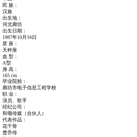
民 族：
汉族
出生地：
河北廊坊
出生日期：
1987年10月16日
星 座：
天秤座
血 型：
A型
身 高：
165 cm
毕业院校：
廊坊市电子信息工程学校
职 业：
演员、歌手
经纪公司：
和颂传媒（合伙人）
代表作品：
花千骨
楚乔传