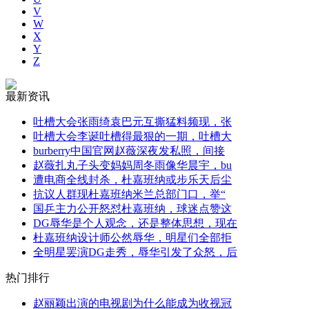
V
W
X
Y
Z
最新资讯
吐槽大会张雨绮袁巴元互撕猛料频现，张
吐槽大会李诞吐槽得最狠的一期，吐槽大
burberry中国官网赵薇深夜发私照，间接
赵薇扎丸子头变妈妈周冬雨像华晨宇，bu
遭电商全线封杀，杜嘉班纳或步乐天后尘
抗议人群现杜嘉班纳米兰总部门口，举“
国乒主力公开怒怼杜嘉班纳，球迷点赞这
DG辱华是个人观念，还是整体思想，现在
杜嘉班纳设计师公然辱华，明星们全部拒
全明星罢演DG走秀，辱华引发了众怒，后
热门排行
赵丽颖出演的电视剧为什么能成为收视冠