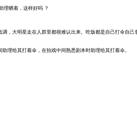
助理晒着，这样好吗 ？
低调，大明星走在人群里都很难认出来。吃饭都是自己打伞自己
间助理给其打着伞，在拍戏中间熟悉剧本时助理给其打着伞。