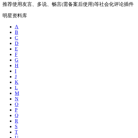
推荐使用友言、多说、畅言(需备案后使用)等社会化评论插件
明星资料库
A
B
C
D
E
F
G
H
I
J
K
L
M
N
O
P
Q
R
S
T
U