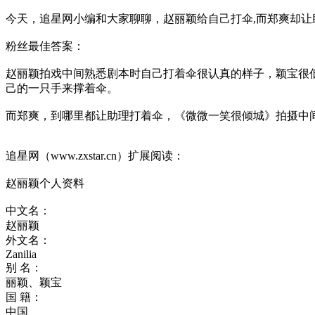
今天，追星网小编和大家聊聊，赵丽颖给自己打伞,而郑爽却让
粉丝最佳答案：
赵丽颖拍戏中间熟悉剧本时自己打着伞很认真的样子，颖宝很
己的一只手来撑着伞。
而郑爽，到哪里都让助理打着伞，《微微一笑很倾城》拍摄中
追星网（www.zxstar.cn）扩展阅读：
赵丽颖个人资料
中文名：
赵丽颖
外文名：
Zanilia
别 名：
丽颖、颖宝
国 籍：
中国