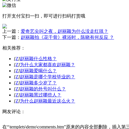
打开
支付宝
扫一扫，即可进行扫码打赏哦
上一篇：
爱奇艺尖叫之夜，赵丽颖为什么没走红毯？
下一篇：
赵丽颖拍《花千骨》裸浴时，陈晓有何反应 ？
相关推荐：
[
Z
]
赵丽颖什么性格？
[
Z
]
为什么大家都喜欢赵丽颖？
[
Z
]
赵丽颖爱喝什么？
[
Z
]
赵丽颖是哪个学校毕业的？
[
Z
]
赵丽颖多少岁了？
[
Z
]
赵丽颖的外号叫什么？
[
Z
]
赵丽颖黑过哪些人？
[
Z
]
为什么赵丽颖最近这么火？
网友评论：
在“\templets\demo\comments.htm”原来的内容全部删